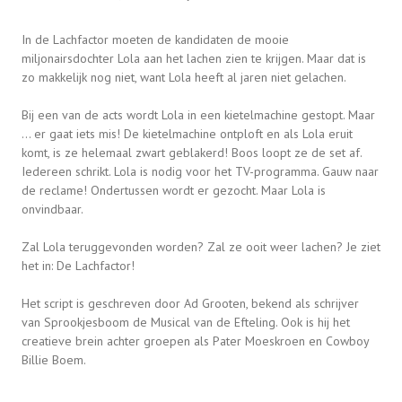
In de Lachfactor moeten de kandidaten de mooie
miljonairsdochter Lola aan het lachen zien te krijgen. Maar dat is
zo makkelijk nog niet, want Lola heeft al jaren niet gelachen.
Bij een van de acts wordt Lola in een kietelmachine gestopt. Maar
… er gaat iets mis! De kietelmachine ontploft en als Lola eruit
komt, is ze helemaal zwart geblakerd! Boos loopt ze de set af.
Iedereen schrikt. Lola is nodig voor het TV-programma. Gauw naar
de reclame! Ondertussen wordt er gezocht. Maar Lola is
onvindbaar.
Zal Lola teruggevonden worden? Zal ze ooit weer lachen? Je ziet
het in: De Lachfactor!
Het script is geschreven door Ad Grooten, bekend als schrijver
van Sprookjesboom de Musical van de Efteling. Ook is hij het
creatieve brein achter groepen als Pater Moeskroen en Cowboy
Billie Boem.