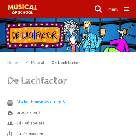
Menu
Home
Musical
De Lachfactor
De Lachfactor
Afscheidsmusicals groep 8
Groep 7 en 8
14 - 48 spelers
Ca. 75 minuten