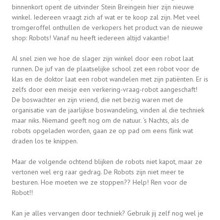
binnenkort opent de uitvinder Stein Breingein hier zijn nieuwe
winkel. Iedereen vraagt zich af wat er te koop zal zijn. Met veel
tromgeroffel onthullen de verkopers het product van de nieuwe
shop: Robots! Vanaf nu heeft iedereen altijd vakantie!
Al snel zien we hoe de slager zijn winkel door een robot laat
runnen. De juf van de plaatselijke school zet een robot voor de
klas en de doktor laat een robot wandelen met zijn patiënten. Er is
zelfs door een meisje een verkering-vraag-robot aangeschaft!
De boswachter en zijn vriend, die net bezig waren met de
organisatie van de jaarlijkse boswandeling, vinden al die techniek
maar niks. Niemand geeft nog om de natuur. ‘s Nachts, als de
robots opgeladen worden, gaan ze op pad om eens flink wat
draden los te knippen.
Maar de volgende ochtend blijken de robots niet kapot, maar ze
vertonen wel erg raar gedrag. De Robots zijn niet meer te
besturen. Hoe moeten we ze stoppen?? Help! Ren voor de
Robot!!
Kan je alles vervangen door techniek? Gebruik jij zelf nog wel je