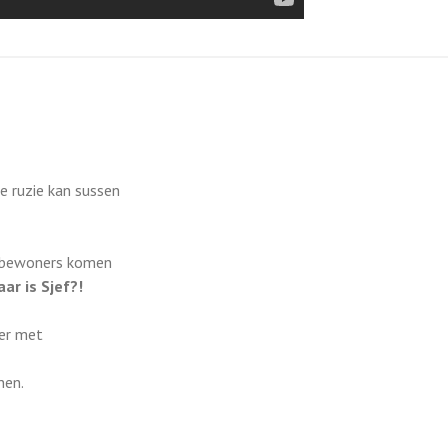
de ruzie kan sussen
e bewoners komen
ar is Sjef?!
eer met
nen.