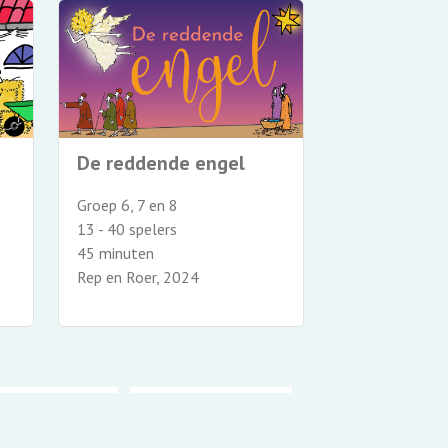
Zo goed al
De reddende engel
Groep 8
Groep 6, 7 en 8
12 - 52+ spele
13 - 40 spelers
75 minuten
45 minuten
Rep en Roer, 2
Rep en Roer, 2024