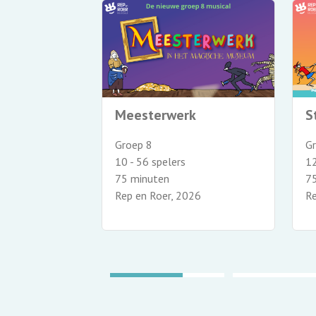
r
Meesterwerk
S
 8
Groep 8
G
10 - 56 spelers
12
75 minuten
7
010
Rep en Roer, 2026
Re