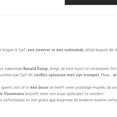
krijgen is Sjef,
een zwerver in een vuilnisbak
, altijd degene die 
ijke zakenman
Ronald Ramp
,
dreigt de hele buurt te verdwijnen. D
sschien kan Sjef dit
conflict oplossen met zijn trompet
.
Maar…
wa
 speelt zich af in
één decor
en heeft weer prachtige muziek, dit k
ric Vloeimans
belooft weer een waar spektakel te worden!
ns oefenlokaal en een gratis app waarmee de kinderen kunenn oefe