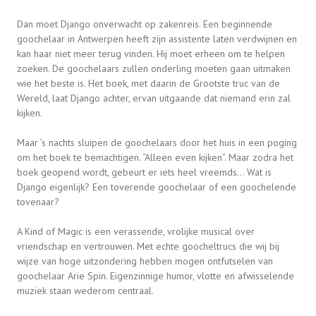
Dan moet Django onverwacht op zakenreis. Een beginnende
goochelaar in Antwerpen heeft zijn assistente laten verdwijnen en
kan haar niet meer terug vinden. Hij moet erheen om te helpen
zoeken. De goochelaars zullen onderling moeten gaan uitmaken
wie het beste is. Het boek, met daarin de Grootste truc van de
Wereld, laat Django achter, ervan uitgaande dat niemand erin zal
kijken.
Maar ’s nachts sluipen de goochelaars door het huis in een poging
om het boek te bemachtigen. “Alleen even kijken”. Maar zodra het
boek geopend wordt, gebeurt er iets heel vreemds... Wat is
Django eigenlijk? Een toverende goochelaar of een goochelende
tovenaar?
A Kind of Magic is een verassende, vrolijke musical over
vriendschap en vertrouwen. Met echte goocheltrucs die wij bij
wijze van hoge uitzondering hebben mogen ontfutselen van
goochelaar Arie Spin. Eigenzinnige humor, vlotte en afwisselende
muziek staan wederom centraal.