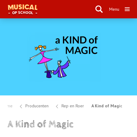
Menu
Home
Producenten
Rep en Roer
A Kind of Magic
A Kind of Magic