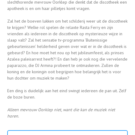
slechthorende
mevrouw Oorklep die denkt dat de discotheek een
apotheek is
en om haar pilletjes komt vragen.
Zal het de boeven lukken om het schilderij weer uit de discotheek
te krijgen? Welke rol spelen de relaxte Rasta Ferry en zijn
vrienden
als iedereen in de discotheek op mysterieuze wijze in
slaap valt?
Zal het sensatie tv-programma ‘Buitenissige
gebeurtenissen’ helderheid geven over wat er in de discotheek is
gebeurd? En hoe moet het nou op het jubileumfeest, als prinses
Azalea
paleisarrest
heeft?! En dan heb je ook nog die vervelende
paparazzo, die DJ Armina probeert te ontmaskeren. Zullen de
koning en de koningin ooit begrijpen hoe belangrijk het is voor
hun dochter om muziek te maken?
Een ding is duidelijk: aan het eind
swingt iedereen de pan uit
. Zelf
de boze buren.
Alleen mevrouw Oorklep niet, want die kan de muziek niet
horen.