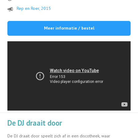
Rep en Roer, 2015
Meer informatie / bestel
De DJ draait door
De DJ draait door
speelt zich af in een discotheek, waar