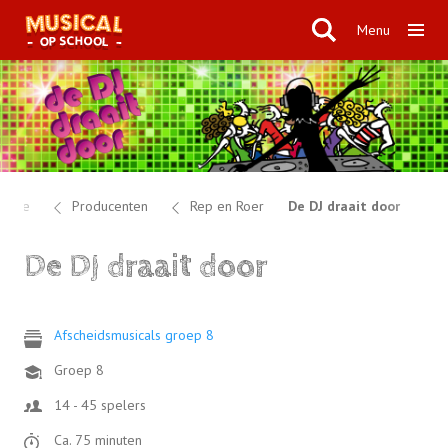
Menu
Home
Producenten
Rep en Roer
De DJ draait door
De DJ draait door
Afscheidsmusicals groep 8
Groep 8
14 - 45 spelers
Ca. 75 minuten