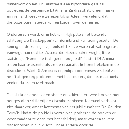
binnenkort op het jubileumfeest een bijzondere gast zal
optreden:
de beroemde DJ Armina
. Zij draagt altijd een masker
en
niemand weet wie ze eigenlijk is
. Alleen vervelend dat
die
boze buren
steeds komen klagen over de herrie.
Ondertussen wordt er in het koninklijk paleis
het bekende
schilderij ‘De Kaaskoppen’
van Bermbrand van Gein gestolen. De
koning en de koningin zijn ontsteld. En ze waren al wat ongerust
vanwege
hun dochter Azalea
, die steeds vaker wegblijft de
laatste tijd. ‘
Noem me toch geen hoogheid!
’, fluistert DJ Armina
tegen haar assistente als ze de draaitafel hebben bekeken in de
discotheek. Want DJ Armina is eigenlijk
kroonprinses Azalea
! Ze
heeft al genoeg problemen met haar ouders, die het maar niets
vinden dat ze muziek maakt.
Dan klinkt er opeens een sirene en schieten er twee boeven met
het
gestolen schilderij
de discotheek binnen. Niemand verbaast
zich daarover, omdat het thema van het jubileumfeest
‘De Gouden
Eeuw’
is. Nadat de politie is vertrokken, proberen de boeven er
weer vandoor te gaan met het schilderij, maar worden telkens
onderbroken in hun vlucht. Onder andere door de