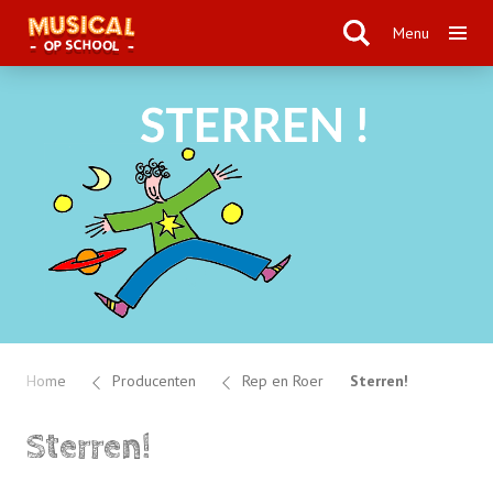
Menu
Home
Producenten
Rep en Roer
Sterren!
Sterren!