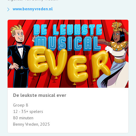
www.bennyvreden.nl
De leukste musical ever
Groep 8
12 - 35+ spelers
80 minuten
Benny Vreden, 2025