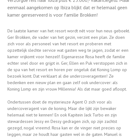
verzorgde reis naar Ibiza plus € 25.000,- vakantiegeld. Maar
eenmaal aangekomen op Ibiza blijkt dat er helemaal geen
kamer gereserveerd is voor familie Brokken!
De laatste kamer van het resort wordt nét voor hun neus geboekt.
Ger Brokken, de vader van het gezin, verzint een plan. Ze doen
zich voor als personeel van het resort en proberen met
opzettelijk slechte service wat gasten weg te jagen, zodat er een
kamer vrijkomt voor henzelf. Eigenaresse Rosa heeft de familie
echter snel door en grijpt in. Ger, Ellen en Puk verstoppen zich in
de spa van het resort en horen per ongeluk dat Koning Lomp op
bezoek komt. Dat verklaart al die undercoveragenten! Ze
bedenken een nieuw plan en gaan zelf ook undercover: als
Koning Lomp en zijn vrouw Millennia! Als dat maar goed afloopt.
Ondertussen doet de mysterieuze Agent O zich voor als
undercoveragent van de koning. Maar die lijkt zijn bewaker
helemaal niet te kennen! En ook Kapitein Jack Turbo en zijn
stewardessen Jessy en Dessy gedragen zich, op zijn zachtst
gezegd, nogal vreemd. Rosa kan er de vinger niet precies op
leggen, maar ze houdt haar gasten wel in de gaten. Manuel is