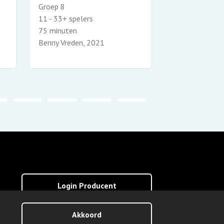
Groep 8
Groep 8
12 - 40+ spele
11 - 33+ spelers
75 minuten
75 minuten
Benny Vreden,
Benny Vreden, 2021
Login Producent
Akkoord