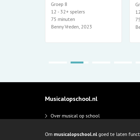
Groep 8
G
s
12 - 32+ spelers
12
75 minuten
7
2024
Benny Vreden, 2023
Be
Musicalopschool.nl
Over musical op school
Disclaimer en privacy
Adverteren
Om
musicalopschool.nl
goed te laten funct