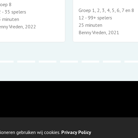
roep 8
Groep 1, 2, 3, 4, 5, 6, 7 en 8
 - 35 spelers
12 - 99+ spelers
5 minuten
25 minuten
nny Vreden, 2022
Benny Vreden, 2021
ioneren gebruiken wij cookies.
Privacy Policy