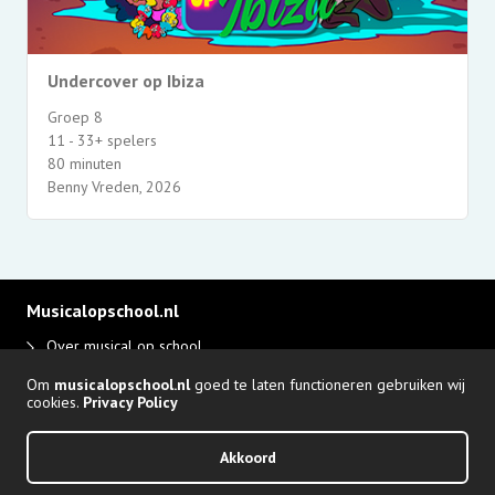
Undercover op Ibiza
Groep 8
11 - 33+ spelers
80 minuten
Benny Vreden, 2026
Musicalopschool.nl
Over musical op school
Disclaimer en privacy
Om
musicalopschool.nl
goed te laten functioneren gebruiken wij
Adverteren
cookies.
Privacy Policy
Login Producent
Akkoord