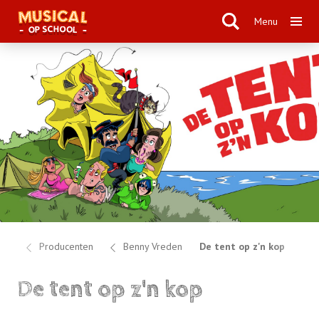
Menu
me
Producenten
Benny Vreden
De tent op z'n kop
De tent op z'n kop