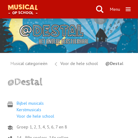
Menu
Musical categorieën
Voor de hele school
@Destal
@Destal
Bijbel musicals
Kerstmusicals
Voor de hele school
Groep 1, 2, 3, 4, 5, 6, 7 en 8
14 - 99+ spelers, 14+ rollen