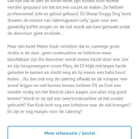
van hun stal te zien en horen moet zijn! Kosten noch moeite
worden gespaard om het tot een succes te maken. Ze hebben
professioneel licht en geluid gehuurd, ‘DJ Sheep Doggy Dog’ komt
draaien, de muizen van ‘cateringpaleis Lolly’ gaan voor een
geweldig buffet zorgen en de stal wordt aan kant gemaakt zodat
de dansvloer glimt en blinkt….
Maar dan komt ‘Mister Kuuk’ vertellen dat er, vanwege grote
drukte in de stad , geen rookmachine en lichtshow meer
beschikbaar zijn. De dansvloer wordt ineens bezet door ene ‘Joe’
en zijn hoogzwangere vrouw Mary, de DJ blijkt niet tegen harde
geluiden te kunnen en vlucht weg als hij ineens een baby hoort
huilen… Als dan ook nog de catering afhaakt en de schapen ‘wei-
arrest’ krijgen en niet kunnen komen, hebben OS en Ezel een
wonder nodig om het feest te laten slagen, zou alles nog goed
komen? Wordt er op tijd een (wier)rookmachine uit het oosten
gebracht? Kan Kuuk toch nog een lichtshow naar de stal brengen?
En zijn er nog muisjes voor de catering?
Meer informatie / bestel