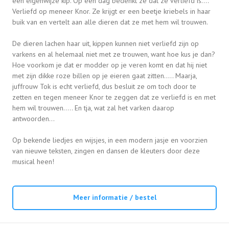
een eigenwijze kip. Op een dag bedenkt ze dat ze verliefd is….
Verliefd op meneer Knor. Ze krijgt er een beetje kriebels in haar
buik van en vertelt aan alle dieren dat ze met hem wil trouwen.
De dieren lachen haar uit, kippen kunnen niet verliefd zijn op
varkens en al helemaal niet met ze trouwen, want hoe kus je dan?
Hoe voorkom je dat er modder op je veren komt en dat hij niet
met zijn dikke roze billen op je eieren gaat zitten….. Maarja,
juffrouw Tok is echt verliefd, dus besluit ze om toch door te
zetten en tegen meneer Knor te zeggen dat ze verliefd is en met
hem wil trouwen….. En tja, wat zal het varken daarop
antwoorden…
Op bekende liedjes en wijsjes, in een modern jasje en voorzien
van nieuwe teksten, zingen en dansen de kleuters door deze
musical heen!
Meer informatie / bestel