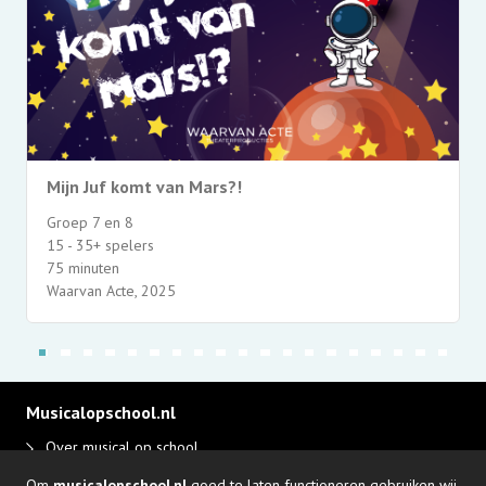
Mijn Juf komt van Mars?!
Groep 7 en 8
15 - 35+ spelers
75 minuten
Waarvan Acte, 2025
Musicalopschool.nl
Over musical op school
Disclaimer en privacy
Om
musicalopschool.nl
goed te laten functioneren gebruiken wij