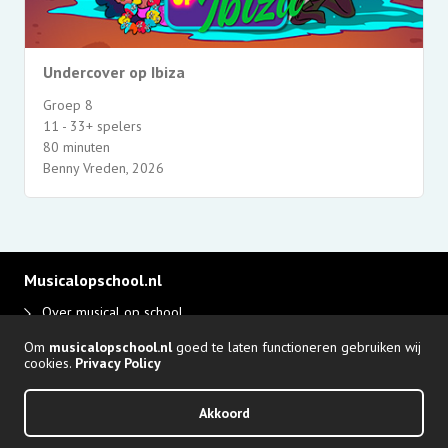
Undercover op Ibiza
Groep 8
11 - 33+ spelers
80 minuten
Benny Vreden, 2026
Musicalopschool.nl
Over musical op school
Disclaimer en privacy
Om
musicalopschool.nl
goed te laten functioneren gebruiken wij
Adverteren
cookies.
Privacy Policy
Login Producent
Akkoord