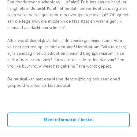
Een doodgewone schooldag.... of niet? Er is iets aan de hand; er
hangt iets in de lucht. Komt het omdat meneer Roel vandaag ziek
is en wordt vervangen door een over-ijverige invaljuf? Of ligt het
aan die lege kruk, die middenin de klas staat en waar eigenlijk
niemand aandacht aan schenkt?
Alles wordt duidelijk als Johan, de conciërge, binnenkomt. Hem
valt het meteen op: er mist een kind! Het blijkt om Taira te gaan;
zij is vandaag niet op school en niemand begrijpt waarom. Is ze
ziek of is ze schoolziek? En wat is daar de reden dan van? Een
vrolijke buurvrouw weet het geheim: Taira wordt gepest.
De musical kan met een kleine decorwijziging ook zeer goed
gespeeld worden als kerstmusical.
Meer informatie / bestel