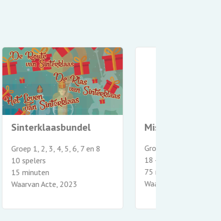
100% Koning
AREA 52
Groep 1, 2, 3, 4, 5, 6, 7 en 8
Groep 8
18+ spelers
22 - 45 spelers
40 minuten
75 minuten
Waarvan Acte, 2020
Waarvan Acte,