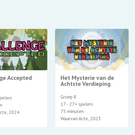
Status Offline
winkel
Groep 8
oep 6, 7 en 8
15 - 35+ spelers
+ spelers
75 minuten
0 minuten
Waarvan Acte, 2021
arvan Acte, 2022