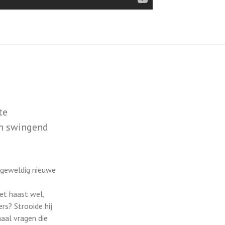
te
en swingend
 geweldig nieuwe
et haast wel,
ers? Strooide hij
maal vragen die