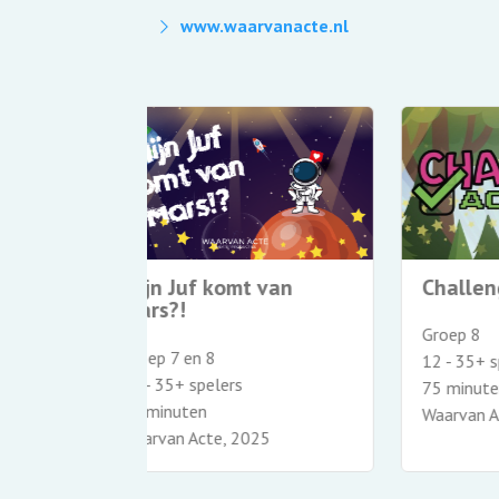
www.waarvanacte.nl
bundel
Missie Volbracht
T
 5, 6, 7 en 8
Groep 7 en 8
Gr
18 - 27+ spelers
17
75 minuten
4
2023
Waarvan Acte, 2022
Wa