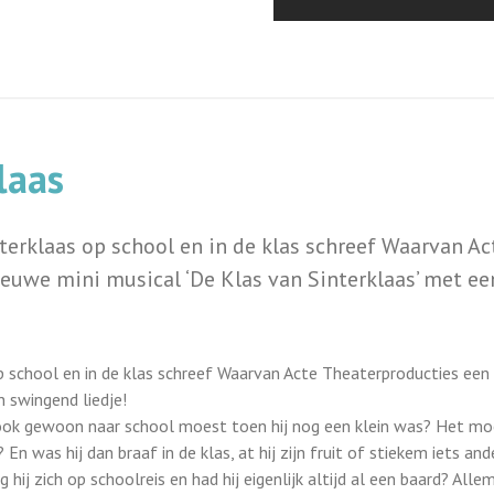
laas
erklaas op school en in de klas schreef Waarvan Ac
euwe mini musical ‘De Klas van Sinterklaas’ met e
p school en in de klas schreef Waarvan Acte Theaterproducties een
n swingend liedje!
s ook gewoon naar school moest toen hij nog een klein was? Het mo
En was hij dan braaf in de klas, at hij zijn fruit of stiekem iets and
ij zich op schoolreis en had hij eigenlijk altijd al een baard? Alle