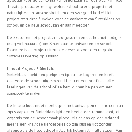
Speciaal voor de aankomst van Sinterklaas schreef Waarvan Acte
Theaterproducties een geweldig school-breed project met
natuurlijk een hilarische sketch en een swingend liedje! Het
project start circa 3 weken voor de aankomst van Sinterklaas op
school en de hele school kan er aan meedoen!
De Sketch en het project zijn zo geschreven dat het niet nodig is
(mag wel natuurlijk) om Sinterklaas te ontvangen op school.
Daarmee is dit project uitermate geschikt voor een te gekke
Sinterklaasviering 'op afstand'.
Inhoud Project + Sketch:
Sinterklaas zoekt een plekje om tijdelijk te logeren en heeft
daarvoor de school uitgekozen. Hij stuurt een brief naar alle
leerlingen van de school of ze hem kunnen helpen om een
slaapplek te maken.
De hele school moet meehelpen met ontwerpen en inrichten van
zijn slaapkamer. Sinterklaas lijkt een beetje een rommelkont, tot
ergernis van de schoonmaak-ploeg! Als er dan op een ochtend
ineens een knalroze liefdesbrief op zijn kussen ligt zonder
afzender, is de hele school natuurlijk helemaal in alle staten! Van