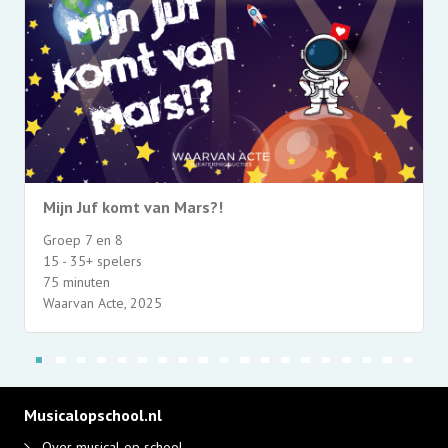
Mijn Juf komt van Mars?!
Groep 7 en 8
15 - 35+ spelers
75 minuten
Waarvan Acte, 2025
Musicalopschool.nl
Over musical op school