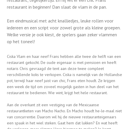
restaurant, tegelijkertijd. En hij wil er een chic Frans
restaurant in beginnen! Dan slaat de vlam in de pan.
Een eindmusical met acht knalliedjes, leuke rollen voor
iedereen en een script voor zowel grote als kleine groepen.
Welke versie je ook kiest, de spelers gaan zeker vlammen
op het toneel!
Ciska Vlam en haar neef Frans hebben alle twee de helft van een
restaurant gekocht. De oude eigenaar is met pensioen en heeft
notaris Chris gevraagd de tent aan deze twee compleet
verschillende koks te verkopen. Ciska is namelijk van de Hollandse
pot, terwijl haar neef juist van chic, Frans eten houdt. Ze krijgen
een week de tijd om zoveel mogelijk gasten in hun deel van het
restaurant te bedienen. Wie wint, krijgt het hele restaurant.
Aan de overkant zit een vestiging van de Mexicaanse
restaurantketen van Macho Nacho. En Macho houdt he-le-maal niet
van concurrentie. Daarom wil hij de nieuwe restauranteigenaars
een spaak in het wiel steken. Gaat hem dat lukken? En wat heeft
de verlegen, maar slimme Hero hiermee te maken? Je komt