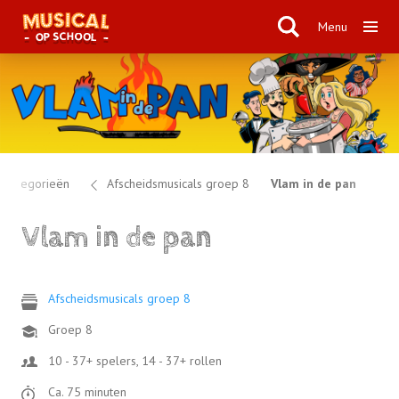
Menu
l categorieën
Afscheidsmusicals groep 8
Vlam in de pan
Vlam in de pan
Afscheidsmusicals groep 8
Groep 8
10 - 37+ spelers, 14 - 37+ rollen
Ca. 75 minuten