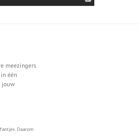
re meezingers
 in één
r jouw
ifantjes. Daarom