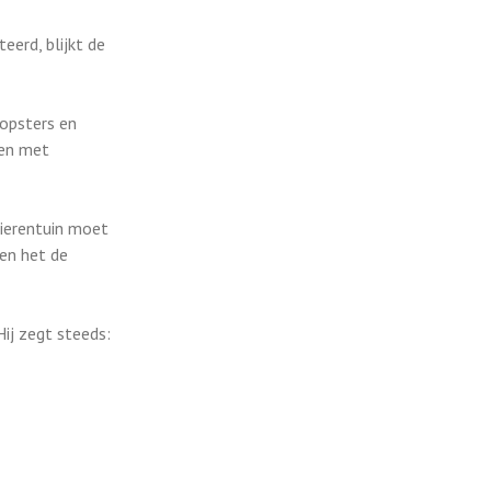
eerd, blijkt de
oopsters en
pen met
dierentuin moet
en het de
Hij zegt steeds: