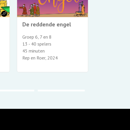
Zo goed al
De reddende engel
Groep 8
Groep 6, 7 en 8
12 - 52+ spele
13 - 40 spelers
75 minuten
45 minuten
Rep en Roer, 2
Rep en Roer, 2024