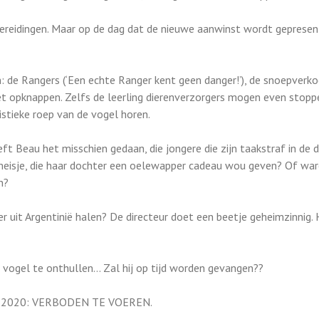
ereidingen. Maar op de dag dat de nieuwe aanwinst wordt gepresent
: de Rangers (‘Een echte Ranger kent geen danger!’), de snoepverk
oet opknappen. Zelfs de leerling dierenverzorgers mogen even stop
stieke roep van de vogel horen.
ft Beau het misschien gedaan, die jongere die zijn taakstraf in de 
eisje, die haar dochter een oelewapper cadeau wou geven? Of war
n?
 uit Argentinië halen? De directeur doet een beetje geheimzinnig. 
vogel te onthullen… Zal hij op tijd worden gevangen??
van 2020: VERBODEN TE VOEREN.