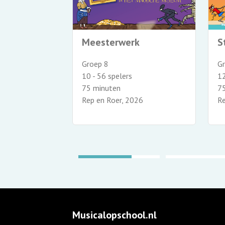
r
Meesterwerk
S
 8
Groep 8
G
10 - 56 spelers
12
75 minuten
7
010
Rep en Roer, 2026
Re
Musicalopschool.nl