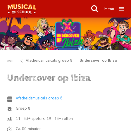
Menu
egorieën
Afscheidsmusicals groep 8
Undercover op Ibiza
Undercover op Ibiza
Afscheidsmusicals groep 8
Groep 8
11 - 33+ spelers, 19 - 33+ rollen
Ca. 80 minuten