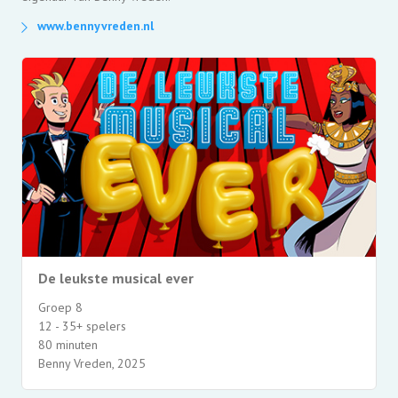
www.bennyvreden.nl
De leukste musical ever
Groep 8
12 - 35+ spelers
80 minuten
Benny Vreden, 2025