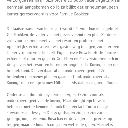
verzorgde reis naar Ibiza plus € 25.000,- vakantiegeld. Maar
eenmaal aangekomen op Ibiza blijkt dat er helemaal geen
kamer gereserveerd is voor familie Brokken!
De laatste kamer van het resort wordt nét voor hun neus geboekt.
Ger Brokken, de vader van het gezin, verzint een plan. Ze doen
zich voor als personeel van het resort en proberen met
opzettelijk slechte service wat gasten weg te jagen, zodat er een
kamer vrijkomt voor henzelf. Eigenaresse Rosa heeft de familie
echter snel door en grijpt in. Ger, Ellen en Puk verstoppen zich in
de spa van het resort en horen per ongeluk dat Koning Lomp op
bezoek komt. Dat verklaart al die undercoveragenten! Ze
bedenken een nieuw plan en gaan zelf ook undercover: als
Koning Lomp en zijn vrouw Millennia! Als dat maar goed afloopt.
Ondertussen doet de mysterieuze Agent O zich voor als
undercoveragent van de koning. Maar die lijkt zijn bewaker
helemaal niet te kennen! En ook Kapitein Jack Turbo en zijn
stewardessen Jessy en Dessy gedragen zich, op zijn zachtst
gezegd, nogal vreemd. Rosa kan er de vinger niet precies op
leggen, maar ze houdt haar gasten wel in de gaten. Manuel is