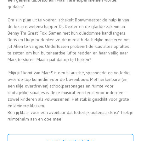
een geheim laboratorium waar rare experimenten worden
gedaan?
Om zijn plan uit te voeren, schakelt Bouwmeester de hulp in van
de bizarre wetenschapper Dr. Dexter en de gladde zakenman
Benny ‘I’m Great’ Fox. Samen met hun oliedomme handlangers
Boris en Hugo bedenken ze de meest belachelijke manieren om
juf Alien te vangen. Ondertussen probeert de klas alles op alles
te zetten om hun buitenaardse juf te redden en haar veilig naar
Mars te sturen. Maar gaat dat op tijd lukken?
‘Mijn juf komt van Mars!’ is een hilarische, spannende en volledig
over-de-top komedie voor de bovenbouw. Met herkenbare (en
een tikje overdreven) schoolpersonages en ruimte voor
knotsgekke situaties is deze musical een feest voor iedereen –
zowel kinderen als volwassenen! Het stuk is geschikt voor grote
én kleinere klassen.
Ben jij klaar voor een avontuur dat letterlijk buitenaards is? Trek je
ruimtehelm aan en doe mee!