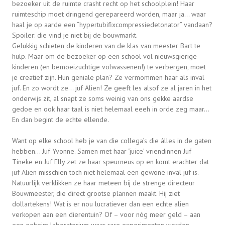
bezoeker uit de ruimte crasht recht op het schoolplein! Haar
ruimteschip moet dringend gerepareerd worden, maar ja… waar
haal je op aarde een “hypertubifixcompressiedetonator” vandaan?
Spoiler: die vind je niet bij de bouwmarkt.
Gelukkig schieten de kinderen van de klas van meester Bart te
hulp. Maar om de bezoeker op een school vol nieuwsgierige
kinderen (en bemoeizuchtige volwassenen!) te verbergen, moet
je creatief zijn. Hun geniale plan? Ze vermommen haar als inval
juf. En zo wordt ze… juf Alien! Ze geeft les alsof ze al jaren in het
onderwijs zit, al snapt ze soms weinig van ons gekke aardse
gedoe en ook haar taal is niet helemaal eeeh in orde zeg maar…
En dan begint de echte ellende.
Want op elke school heb je van die collega’s die álles in de gaten
hebben… Juf Yvonne. Samen met haar ‘juice’ vriendinnen Juf
Tineke en Juf Elly zet ze haar speurneus op en komt erachter dat
juf Alien misschien toch niet helemaal een gewone inval juf is.
Natuurlijk verklikken ze haar meteen bij de strenge directeur
Bouwmeester, die direct grootse plannen maakt. Hij ziet
dollartekens! Wat is er nou lucratiever dan een echte alien
verkopen aan een dierentuin? Of – voor nóg meer geld – aan