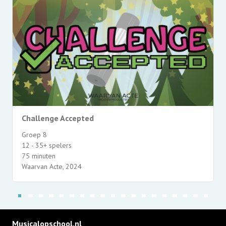
Challenge Accepted
Groep 8
12 - 35+ spelers
75 minuten
Waarvan Acte, 2024
Musicalopschool.nl