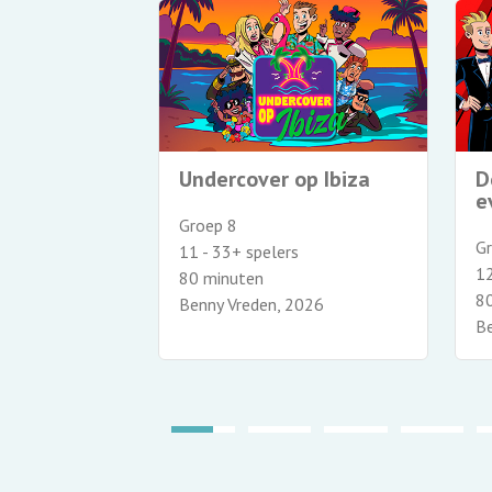
netjes
Undercover op Ibiza
D
e
Groep 8
G
11 - 33+ spelers
12
80 minuten
8
1970
Benny Vreden, 2026
Be