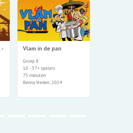
Alle remme
 -
Vlam in de pan
Groep 8
Groep 8
12 - 32+ spele
10 - 37+ spelers
75 minuten
75 minuten
Benny Vreden,
Benny Vreden, 2024