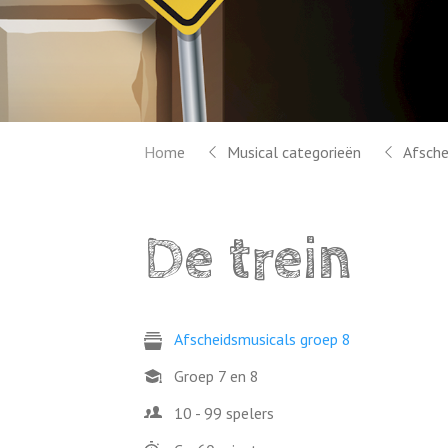
Home
Musical categorieën
Afsche
De trein
Afscheidsmusicals groep 8
Groep 7 en 8
10 - 99 spelers