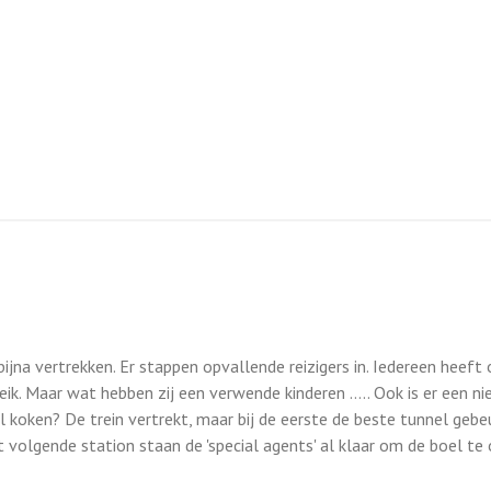
jna vertrekken. Er stappen opvallende reizigers in. Iedereen heeft
eik. Maar wat hebben zij een verwende kinderen ….. Ook is er een n
 koken? De trein vertrekt, maar bij de eerste de beste tunnel gebeu
t volgende station staan de 'special agents' al klaar om de boel te