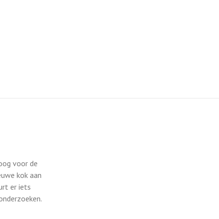
 oog voor de
ieuwe kok aan
rt er iets
 onderzoeken.