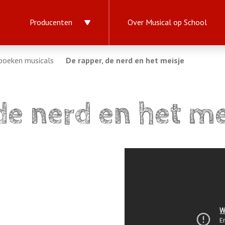
Producenten
Over Musical op School
boeken musicals
De rapper, de nerd en het meisje
de nerd en het me