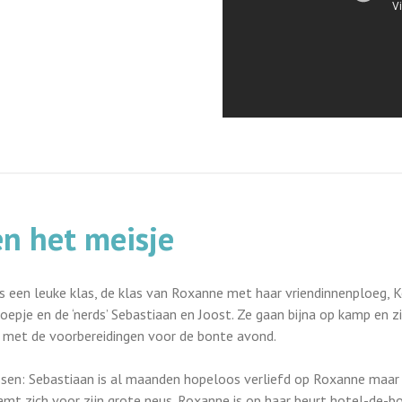
en het meisje
s een leuke klas, de klas van Roxanne met haar vriendinnenploeg, K
oepje en de ‘nerds’ Sebastiaan en Joost. Ze gaan bijna op kamp en zi
 met de voorbereidingen voor de bonte avond.
ssen: Sebastiaan is al maanden hopeloos verliefd op Roxanne maar h
mt zich voor zijn grote neus. Roxanne is op haar beurt hotel-de-bo