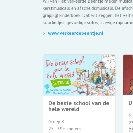
Wij van Het Verkeerde Beentje maken musical
kerstmusicals en afscheidsmusicals. De afsch
grappig) kinderboek. Dat wil zeggen: het ver
koorliedjes, gevoelige solo's, stevige rapnum
www.verkeerdebeentje.nl
erdriet
D
De beste school van de
hele wereld
G
Groep 8
23
25 - 39+ spelers
7