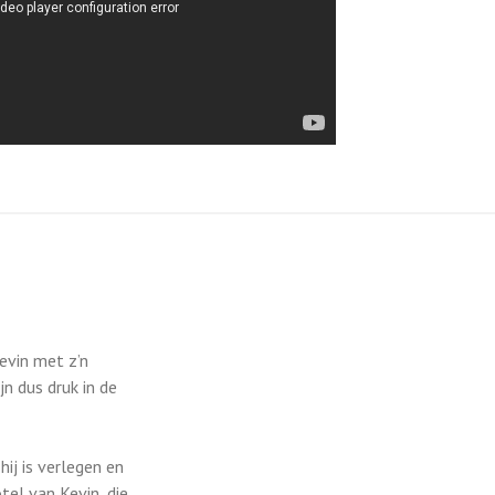
evin met z’n
jn dus druk in de
ij is verlegen en
tel van Kevin, die