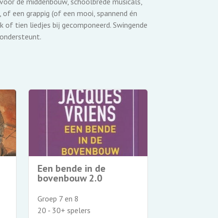
 voor de middenbouw, schoolbrede musicals,
 of een grappig (of een mooi, spannend én
k of tien liedjes bij gecomponeerd. Swingende
 ondersteunt.
Een bende in de
Verschrikke
bovenbouw 2.0
schoolmees
Groep 7 en 8
Groep 7 en 8
20 - 30+ spelers
22 - 32+ spele