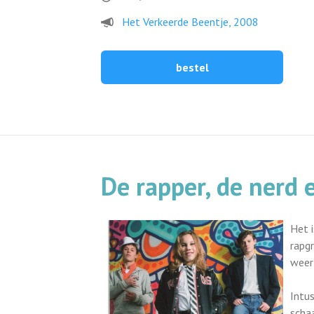
Het Verkeerde Beentje, 2008
bestel
De rapper, de nerd 
Het i
rapgr
weer
Intu
schaa