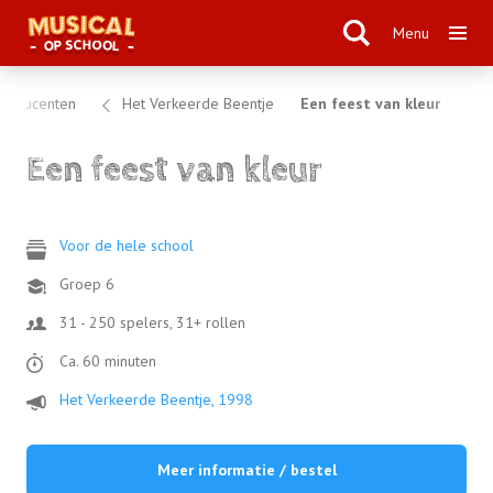
Menu
roducenten
Het Verkeerde Beentje
Een feest van kleur
Een feest van kleur
Voor de hele school
Groep 6
31 - 250 spelers, 31+ rollen
Ca. 60 minuten
Het Verkeerde Beentje, 1998
Meer informatie / bestel