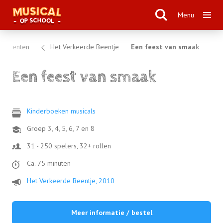
Menu
oducenten
Het Verkeerde Beentje
Een feest van smaak
Een feest van smaak
Kinderboeken musicals
Groep 3, 4, 5, 6, 7 en 8
31 - 250 spelers, 32+ rollen
Ca. 75 minuten
Het Verkeerde Beentje, 2010
Meer informatie / bestel