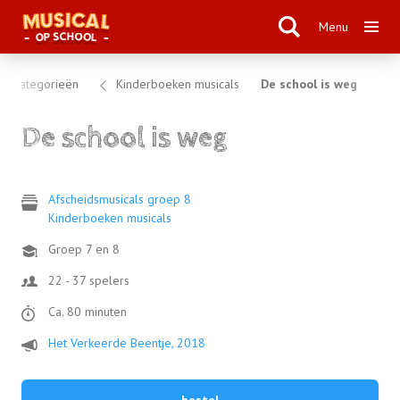
Menu
al categorieën
Kinderboeken musicals
De school is weg
De school is weg
Afscheidsmusicals groep 8
Kinderboeken musicals
Groep 7 en 8
22 - 37 spelers
Ca. 80 minuten
Het Verkeerde Beentje, 2018