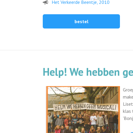
Het Verkeerde Beentje, 2010
bestel
Help! We hebben ge
Groe
make
Lise
klas 
'Bonj