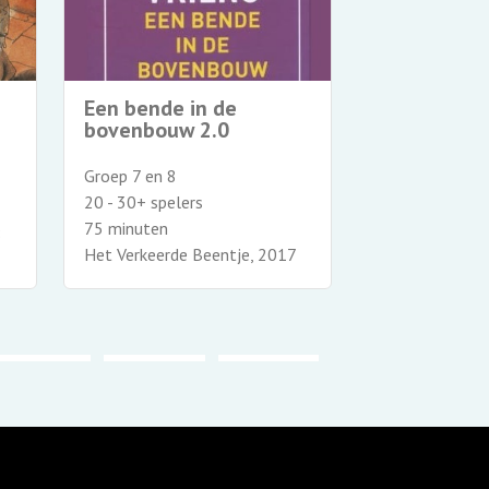
Een bende in de
Verschrikke
bovenbouw 2.0
schoolmees
Groep 7 en 8
Groep 7 en 8
20 - 30+ spelers
22 - 32+ spele
75 minuten
75 minuten
8
Het Verkeerde Beentje, 2017
Het Verkeerde