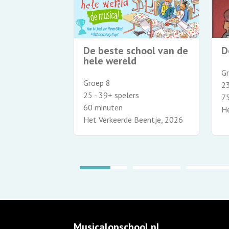
erdriet
D
De beste school van de
hele wereld
G
Groep 8
23
25 - 39+ spelers
7
60 minuten
Beentje, 1996
He
Het Verkeerde Beentje, 2026
Musicalopschool.nl