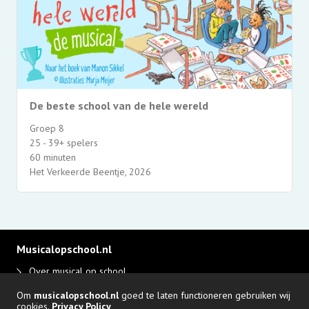
De beste school van de hele wereld
Groep 8
25 - 39+ spelers
60 minuten
Het Verkeerde Beentje, 2026
Musicalopschool.nl
Over musical op school
Disclaimer en privacy
Om
musicalopschool.nl
goed te laten functioneren gebruiken wij
Adverteren
cookies.
Privacy Policy