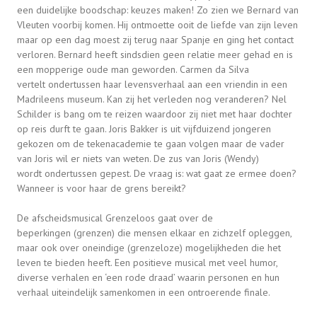
een duidelijke boodschap: keuzes maken! Zo zien we Bernard van
Vleuten voorbij komen. Hij ontmoette ooit de liefde van zijn leven
maar op een dag moest zij terug naar Spanje en ging het contact
verloren. Bernard heeft sindsdien geen relatie meer gehad en is
een mopperige oude man geworden. Carmen da Silva
vertelt ondertussen haar levensverhaal aan een vriendin in een
Madrileens museum. Kan zij het verleden nog veranderen? Nel
Schilder is bang om te reizen waardoor zij niet met haar dochter
op reis durft te gaan. Joris Bakker is uit vijfduizend jongeren
gekozen om de tekenacademie te gaan volgen maar de vader
van Joris wil er niets van weten. De zus van Joris (Wendy)
wordt ondertussen gepest. De vraag is: wat gaat ze ermee doen?
Wanneer is voor haar de grens bereikt?
De afscheidsmusical Grenzeloos gaat over de
beperkingen (grenzen) die mensen elkaar en zichzelf opleggen,
maar ook over oneindige (grenzeloze) mogelijkheden die het
leven te bieden heeft. Een positieve musical met veel humor,
diverse verhalen en ‘een rode draad’ waarin personen en hun
verhaal uiteindelijk samenkomen in een ontroerende finale.