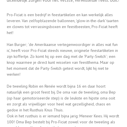
uiteindelijk zorgen voor het vetste, verwisselde feest ooit!
Pro-Ficiat is een bedrijf in feestartikelen en kan werkelijk alles
leveren. Van zelfopblazende ballonnen, 'glow-in-the-dark' taarten
en clowns tot verrassingsboxen en feestbeesten, Pro-Ficiat heeft
het!
Han Burger; ‘de Amerikaanse vertegenwoordiger in alles wat fun
is’, heeft voor Pro-Ficiat steeds nieuwe, originele feestartikelen in
zijn koffertje. Zo komt hij op een dag met de ‘Party-Switch’; een
knop waarmee je direct kunt wisselen van feestthema. Maar op
het moment dat de Party-Switch getest wordt, lijkt hij niet te
werken!
De tweeling Robin en Renée wordt bijna 16 en daar hoort
natuurlijk een groot feest bij. De oma van de tweeling, oma Bep
(op haar gemotoriseerde step) is de leukste en hipste oma ooit
en zorgt als vrijwilliger voor heel wat gezelligheid, chaos en
gedoe in het Rusthuis Knus Thuis.
Ook in het rusthuis is er iemand bijna jarig: Meneer Kees. Hij wordt
100! Oma Bep bestelt bij Pro-Ficiat zowel voor de tweeling als