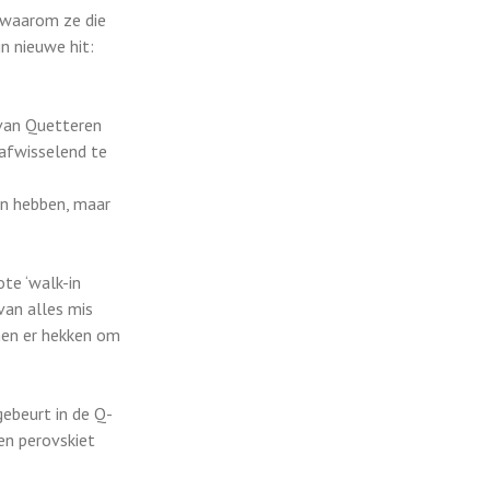
s waarom ze die
n nieuwe hit:
 van Quetteren
afwisselend te
en hebben, maar
ote ‘walk-in
van alles mis
omen er hekken om
gebeurt in de Q-
een perovskiet