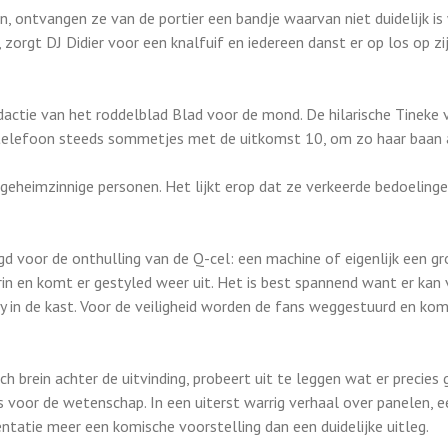
n, ontvangen ze van de portier een bandje waarvan niet duidelijk i
zorgt DJ Didier voor een knalfuif en iedereen danst er op los op zij
redactie van het roddelblad Blad voor de mond. De hilarische Tineke
e telefoon steeds sommetjes met de uitkomst 10, om zo haar baan 
eheimzinnige personen. Het lijkt erop dat ze verkeerde bedoeling
gd voor de onthulling van de Q-cel: een machine of eigenlijk een gr
erin en komt er gestyled weer uit. Het is best spannend want er kan 
illy in de kast. Voor de veiligheid worden de fans weggestuurd en k
h brein achter de uitvinding, probeert uit te leggen wat er precies 
is voor de wetenschap. In een uiterst warrig verhaal over panelen, 
ntatie meer een komische voorstelling dan een duidelijke uitleg.