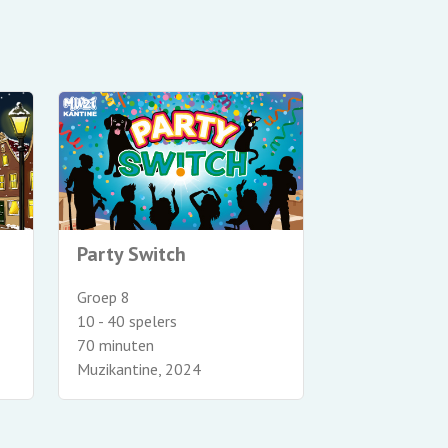
Soap In De
Party Switch
Groep 8
Groep 8
8 - 40 spelers
10 - 40 spelers
65 minuten
70 minuten
Muzikantine, 
Muzikantine, 2024