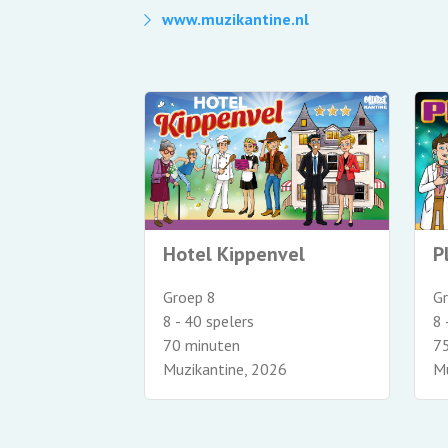
www.muzikantine.nl
Hotel Kippenvel
P
Groep 8
G
8 - 40 spelers
8 
70 minuten
7
010
Muzikantine, 2026
Mu