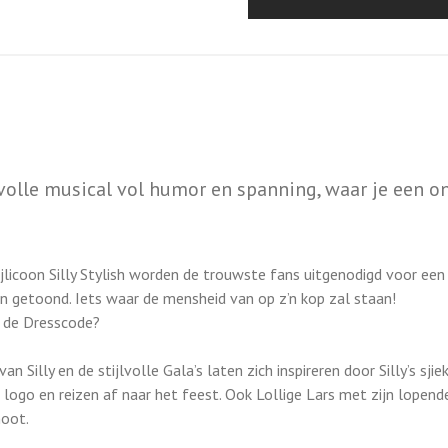
volle musical vol humor en spanning, waar je een o
licoon Silly Stylish worden de trouwste fans uitgenodigd voor een
en getoond. Iets waar de mensheid van op z’n kop zal staan!
is de Dresscode?
n Silly en de stijlvolle Gala’s laten zich inspireren door Silly’s sjie
logo en reizen af naar het feest. Ook Lollige Lars met zijn lopende
noot.