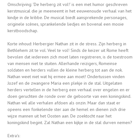
Omschrijving: 'De herberg zit vol!' is een met humor geschreven
kerstmusical die je meeneemt in het eeuwenoude verhaal van het
kindje in de kribbe. De musical biedt aansprekende personages,
originele scènes, sprankelende liedjes en bovenal een mooie
kerstboodschap.
Korte inhoud: Herbergier Nathan zit in de stress. Zijn herberg in
Bethlehem zit te vol. Veel te vol! Sinds de keizer uit Rome heeft
bevolen dat iedereen zich moet laten registreren, is de toestroom
van mensen niet te stuiten. Allerhande reizigers, Romeinse
soldaten en herders vullen de kleine herberg tot aan de nok.
Nathan weet niet wat hij ermee aan moet! Ondertussen vinden
Jozef en de zwangere Maria een plekje in de stal. Uitgelaten
herders vertellen in de herberg een verhaal over engelen en er
doen geruchten de ronde over de geboorte van een koningskind.
Nathan wil alle verhalen afdoen als onzin. Maar dan staat er
opeens een fonkelende ster aan de hemel en dienen zich drie
wijze mannen uit het Oosten aan. De zoektocht naar het
koningskind begint. Zal Nathan een kijkje in de stal durven nemen?
Extra's: