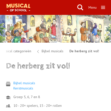
Menu
Musical categorieën
Bijbel musicals
De herberg zit vol!
De herberg zit vol!
Bijbel musicals
Kerstmusicals
Groep 5, 6, 7 en 8
10 - 20+ spelers, 15 - 20+ rollen