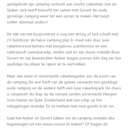
geldgebrek zijn camping verkocht aan louche zakenman Jack de
Spijker. Jack heeft beloofd om samen met Govert de oude
gezellige camping weer tot een succes te maken. Het loopt
echter allemaal anders!
De inkt van het koopcontract is nog niet droog of Jack schuift met
z’n bulldozer de halve camping plat. Er moet een duur, luxe
vakantieresort komen, met bungalows, palmbomen en een
subtropisch zwemparadijs, vinden Jack en zijn sluwe vriendin Roos.
Govert en zijn kleindochter Amber krijgen precies één dag om hun
spulletjes bij elkaar te rapen en te vertrekken.
Maar dan staan er onverwacht vakantiegasten aan de poort van
de camping. De ene helft van de gasten verwacht een gezellige
oude camping en de andere helft een luxe vakantiepark. De chaos
is compleet! Als klap op de vuurpijl landen onverwacht Vikingen
Sven Hamer en Epke Zonderhand met hun schip op het
nabijgelegen strandje. En ze hebben niet veel goeds in de zin…
Gaat het Amber en Govert lukken om de camping ondanks alle
tegenslagen tot een nieuw succes te maken? Of krijgen de