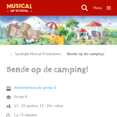
Menu
ten
Spotlight Musical Productions
Bende op de camping!
Bende op de camping!
Afscheidsmusicals groep 8
Groep 8
13 - 30 spelers, 13 - 28+ rollen
Ca. 75 minuten