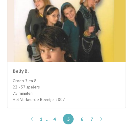
Belly B.
Groep 7 en 8
22 - 37 spelers
75 minuten
Het Verkeerde Beentje, 2007
1
...
4
5
6
7