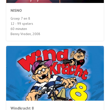
NISNO
Groep 7 en 8
12 - 99 spelers
60 minuten
Benny Vreden, 2008
Windkracht 8