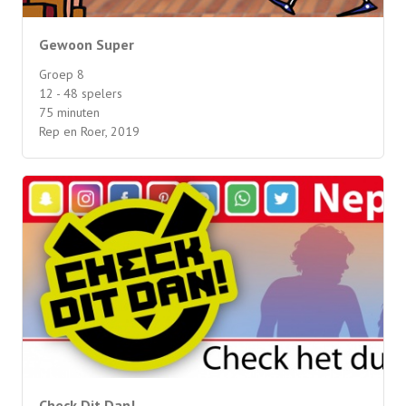
Gewoon Super
Groep 8
12 - 48 spelers
75 minuten
Rep en Roer, 2019
Check Dit Dan!