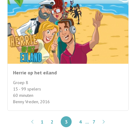
Herrie op het eiland
Groep 8
15 - 99 spelers
60 minuten
Benny Vreden, 2016
1
2
3
4
...
7