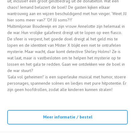
uit, inclusief een groot geldbedrag uit de donatieton. Wat een
chaos! Iemand belazert de boel! De gasten kijken elkaar
wantrouwig aan en wijzen beschuldigend met hun vinger. ‘Weet JIJ
hier soms meer van?’ ‘Of JIJ soms?!!’
Multimiljonair Boudewijn en zijn vrouw Annelotte zijn helemaal in
de war. Hun vrolijke galafeest dreigt uit te lopen op een fiasco.
De sfeer is verpest, het goede doel dreigt al het geld mis te
lopen en de identiteit van Mister X blijkt een niet te ontrafelen
mysterie. Maar wacht, daar komt detective Shirley Holms! Ze is
wat laat, maar is vastbesloten om te helpen het mysterie op te
lossen en het gala te redden. Gaan we ontdekken wie de boel in
de war stuurt?
‘Gala vol geheimen!’ is een superleuke musical met humor, stoere
personages, spannende scènes en liedjes met pure hitpotentie. Er
zijn geen hoofdrollen, zodat alle kinderen kunnen stralen!
Meer informatie / bestel