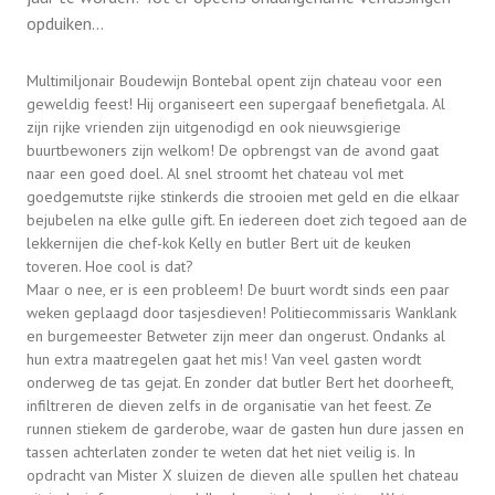
opduiken…
Multimiljonair Boudewijn Bontebal opent zijn chateau voor een
geweldig feest! Hij organiseert een supergaaf benefietgala. Al
zijn rijke vrienden zijn uitgenodigd en ook nieuwsgierige
buurtbewoners zijn welkom! De opbrengst van de avond gaat
naar een goed doel. Al snel stroomt het chateau vol met
goedgemutste rijke stinkerds die strooien met geld en die elkaar
bejubelen na elke gulle gift. En iedereen doet zich tegoed aan de
lekkernijen die chef-kok Kelly en butler Bert uit de keuken
toveren. Hoe cool is dat?
Maar o nee, er is een probleem! De buurt wordt sinds een paar
weken geplaagd door tasjesdieven! Politiecommissaris Wanklank
en burgemeester Betweter zijn meer dan ongerust. Ondanks al
hun extra maatregelen gaat het mis! Van veel gasten wordt
onderweg de tas gejat. En zonder dat butler Bert het doorheeft,
infiltreren de dieven zelfs in de organisatie van het feest. Ze
runnen stiekem de garderobe, waar de gasten hun dure jassen en
tassen achterlaten zonder te weten dat het niet veilig is. In
opdracht van Mister X sluizen de dieven alle spullen het chateau