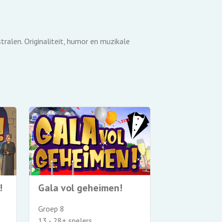
tralen. Originaliteit, humor en muzikale
Happy Holi
!
Gala vol geheimen!
Groep 8
Groep 8
13 - 28+ spele
13 - 28+ spelers