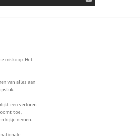
rme miskoop. Het
en van alles aan
opstuk.
lijkt een verloren
troomt toe,
n kijkje nemen.
rnationale