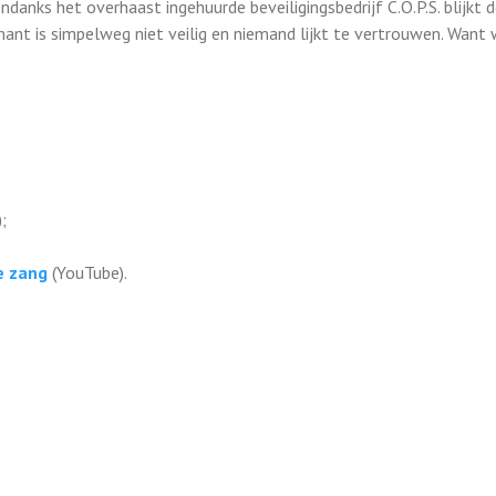
danks het overhaast ingehuurde beveiligingsbedrijf C.O.P.S. blijkt d
nt is simpelweg niet veilig en niemand lijkt te vertrouwen. Want w
;
e zang
(YouTube).