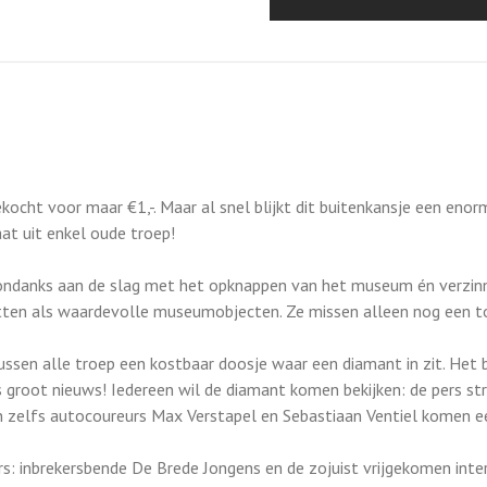
ocht voor maar €1,-. Maar al snel blijkt dit buitenkansje een eno
at uit enkel oude troep!
ondanks aan de slag met het opknappen van het museum én verzinn
tten als waardevolle museumobjecten. Ze missen alleen nog een t
ssen alle troep een kostbaar doosje waar een diamant in zit. Het b
 groot nieuws! Iedereen wil de diamant komen bekijken: de pers s
zelfs autocoureurs Max Verstapel en Sebastiaan Ventiel komen ee
s: inbrekersbende De Brede Jongens en de zojuist vrijgekomen inte