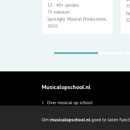
13 - 40+ spelers
7
75 minuten
al Productions,
Sp
Spotlight Musical Productions,
2
2026
Musicalopschool.nl
Over musical op school
Disclaimer en privacy
Adverteren
Om
musicalopschool.nl
goed te laten funct