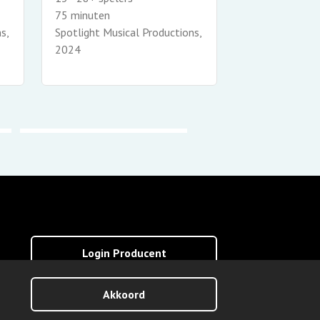
75 minuten
75 minuten
Spotlight Musi
s,
Spotlight Musical Productions,
2023
2024
Login Producent
Akkoord