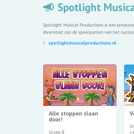
Spotlight Musica
Spotlight Musical Productions is een producen
diversiteit zijn dé speerpunten van het succe
spotlightmusicalproductions.nl
it vol!
Alle stoppen slaan
V
door!
 8
G
Groep 8
s
13