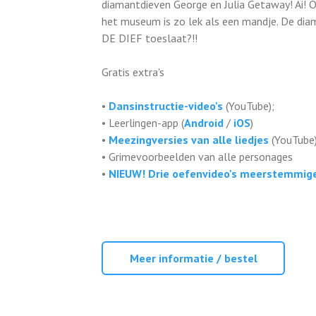
diamantdieven George en Julia Getaway! Ai! On
het museum is zo lek als een mandje. De diama
DE DIEF toeslaat?!!
Gratis extra's
•
Dansinstructie-video's
(YouTube);
• Leerlingen-app (
Android
/
iOS
)
•
Meezingversies van alle liedjes
(YouTube)
• Grimevoorbeelden van alle personages
•
NIEUW! Drie oefenvideo's meerstemmig
Meer informatie / bestel