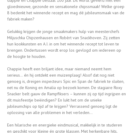
Gappie en Chappie bestaat 100 jaar. Dit wordt gevierd met een
gloednieuwe, gezonde en sensationele chipssmaak! Welke groep
8 bedenkt het winnende recept en mag dé jubileumsmaak van de
fabriek maken?
Gelukkig krijgen de jonge smaakmakers hulp van meesterchefs
Miljuschka Chipzenhausen en Robèrt van Snackhoven. Zij zetten
hun kookkunsten en A.I. in om het winnende recept tot leven te
brengen. Ondertussen wordt erop los gevlogd om iedereen op
de hoogte te houden.
Chappie heeft een briljant idee, maar niemand neemt hem
serieus… én hij ontdekt een muizenplaag! Alsof dat nog niet
genoeg is, dreigen inspecteurs Spic en Span de fabriek te sluiten,
net nu de Koning en Amalia op bezoek komen. De stagiaire Roxy
Snacker belt gauw de Rampfiksers – kunnen zij op tijd ingrijpen en
dit muisfeestje beëindigen? En lukt het om de unieke
jubileumchips op tijd af te krijgen? Verrassend genoeg ligt de
oplossing van alle problemen in het verleden…
Een hilarische en energieke eindmusical, makkelijk in te studeren
en geschikt voor kleine én grote klassen. Met herkenbare hits,