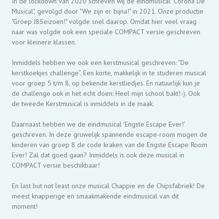
In de lockdown van 2020 schreven wij de eindmusical "Corona De
Musical", gevolgd door "We zijn er bijna!" in 2021. Onze productie
"Groep J8Seizoen!" volgde snel daarop. Omdat hier veel vraag
naar was volgde ook een speciale COMPACT versie geschreven
voor kleinere klassen.
Inmiddels hebben we ook een kerstmusical geschreven: “De
kerstkoekjes challenge”. Een korte, makkelijk in te studeren musical
voor groep 5 t/m 8, op bekende kerstliedjes. En natuurlijk kun je
de challenge ook in het echt doen: Heel mijn school bakt!:-). Ook
de tweede Kerstmusical is inmiddels in de maak.
Daarnaast hebben we de eindmusical 'Engste Escape Ever!'
geschreven. In deze gruwelijk spannende escape-room mogen de
kinderen van groep 8 de code kraken van de Engste Escape Room
Ever! Zal dat goed gaan? Inmiddels is ook deze musical in
COMPACT versie beschikbaar!
En last but not least onze musical Chappie en de Chipsfabriek! De
meest knapperige en smaakmakende eindmusical van dit
moment!