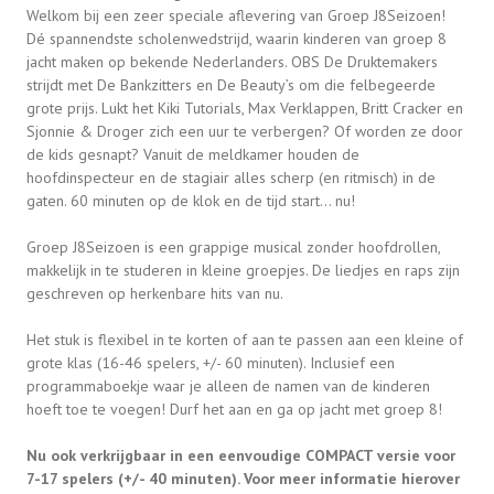
Welkom bij een zeer speciale aflevering van Groep J8Seizoen!
Dé spannendste scholenwedstrijd, waarin kinderen van groep 8
jacht maken op bekende Nederlanders. OBS De Druktemakers
strijdt met De Bankzitters en De Beauty’s om die felbegeerde
grote prijs. Lukt het Kiki Tutorials, Max Verklappen, Britt Cracker en
Sjonnie & Droger zich een uur te verbergen? Of worden ze door
de kids gesnapt? Vanuit de meldkamer houden de
hoofdinspecteur en de stagiair alles scherp (en ritmisch) in de
gaten. 60 minuten op de klok en de tijd start... nu!
Groep J8Seizoen is een grappige musical zonder hoofdrollen,
makkelijk in te studeren in kleine groepjes. De liedjes en raps zijn
geschreven op herkenbare hits van nu.
Het stuk is flexibel in te korten of aan te passen aan een kleine of
grote klas (16-46 spelers, +/- 60 minuten). Inclusief een
programmaboekje waar je alleen de namen van de kinderen
hoeft toe te voegen! Durf het aan en ga op jacht met groep 8!
Nu ook verkrijgbaar in een eenvoudige COMPACT versie voor
7-17 spelers (+/- 40 minuten). Voor meer informatie hierover