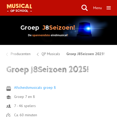
Menu
Producenten
QP Musicals
Groep J8Seizoen 2025!
Groep J8Seizoen 2025!
Afscheidsmusicals groep 8
Groep 7 en 8
7 - 46 spelers
Ca. 60 minuten