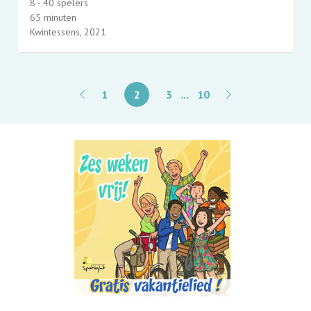
8 - 40 spelers
65 minuten
Kwintessens, 2021
1
2
3
...
10