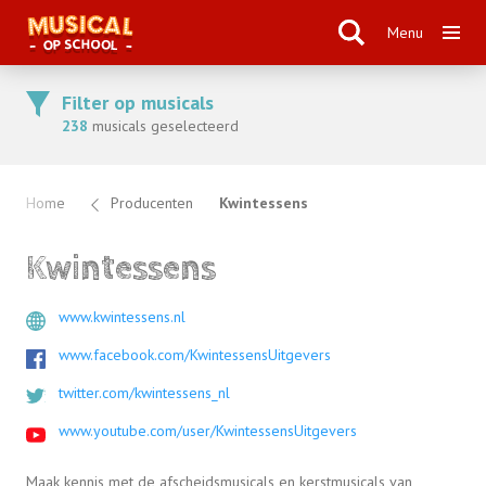
Menu
Filter op musicals
238
musicals geselecteerd
Home
Producenten
Kwintessens
Kwintessens
www.kwintessens.nl
www.facebook.com/KwintessensUitgevers
twitter.com/kwintessens_nl
www.youtube.com/user/KwintessensUitgevers
Maak kennis met de afscheidsmusicals en kerstmusicals van