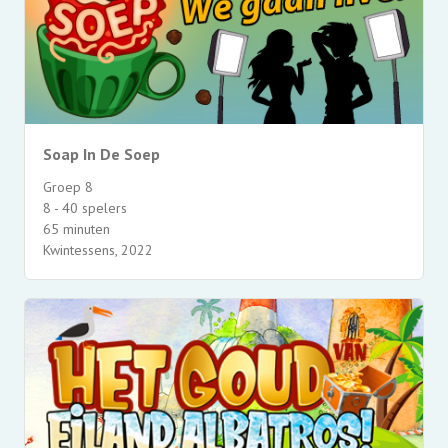
Soap In De Soep
Groep 8
8 - 40 spelers
65 minuten
Kwintessens, 2022