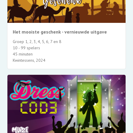
Het mooiste geschenk - vernieuwde uitgave
Groep 1, 2, 3, 4, 5, 6, 7 en 8
10 - 99 spelers
45 minuten
Kwintessens, 2024