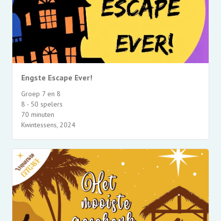
Engste Escape Ever!
Groep 7 en 8
8 - 50 spelers
70 minuten
Kwintessens, 2024