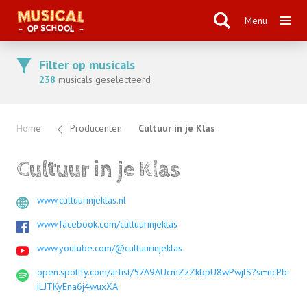
Menu
Filter op musicals
238
musicals geselecteerd
Home
Producenten
Cultuur in je Klas
Cultuur in je Klas
www.cultuurinjeklas.nl
www.facebook.com/cultuurinjeklas
www.youtube.com/@cultuurinjeklas
open.spotify.com/artist/57A9AUcmZzZkbpU8wPwjlS?si=ncPb-
iLJTKyEna6j4wuxXA