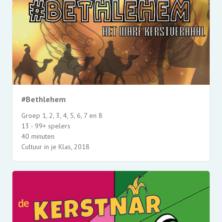
#Bethlehem
Groep 1, 2, 3, 4, 5, 6, 7 en 8
13 - 99+ spelers
40 minuten
Cultuur in je Klas, 2018