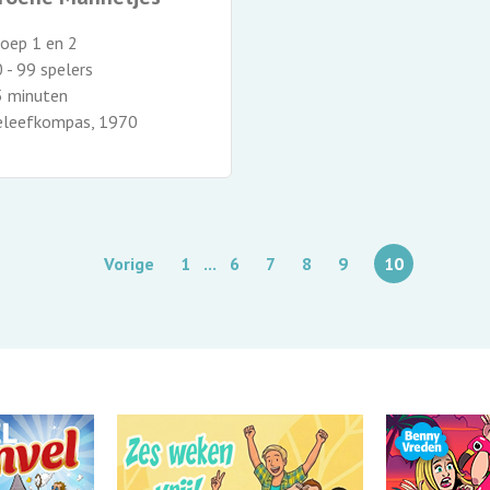
oep 1 en 2
 - 99 spelers
5 minuten
eleefkompas, 1970
Vorige
1
...
6
7
8
9
10