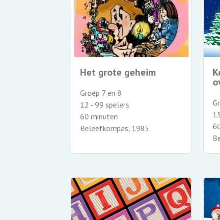
Het grote geheim
K
o
Groep 7 en 8
Gr
12 - 99 spelers
15
60 minuten
6
Beleefkompas, 1985
B