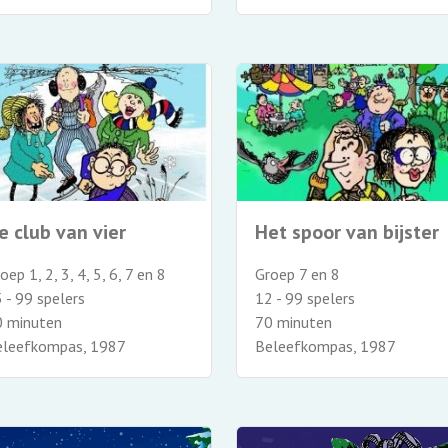
e club van vier
Het spoor van bijster
oep 1, 2, 3, 4, 5, 6, 7 en 8
Groep 7 en 8
 - 99 spelers
12 - 99 spelers
0 minuten
70 minuten
eleefkompas, 1987
Beleefkompas, 1987