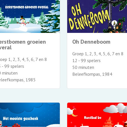
erstbomen groeien
Oh Denneboom
veral
Groep 1, 2, 3, 4, 5, 6, 7 en 8
oep 1, 2, 3, 4, 5, 6, 7 en 8
12 - 99 spelers
 - 99 spelers
50 minuten
0 minuten
Beleefkompas, 1984
eleefkompas, 1985