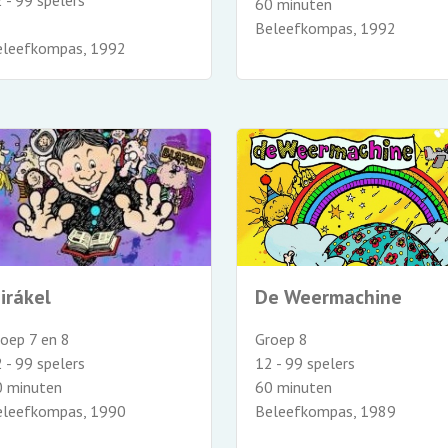
 - 99 spelers
60 minuten
Beleefkompas, 1992
eleefkompas, 1992
irákel
De Weermachine
oep 7 en 8
Groep 8
 - 99 spelers
12 - 99 spelers
0 minuten
60 minuten
eleefkompas, 1990
Beleefkompas, 1989