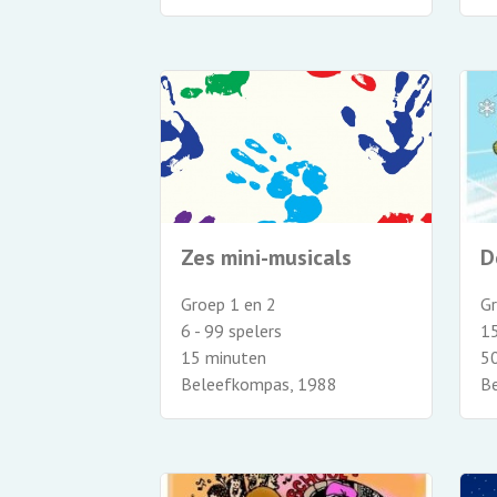
Zes mini-musicals
D
Groep 1 en 2
Gr
6 - 99 spelers
15
15 minuten
5
Beleefkompas, 1988
B