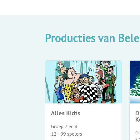
Producties van Bel
Alles Kidts
D
K
Groep 7 en 8
Gr
12 - 99 spelers