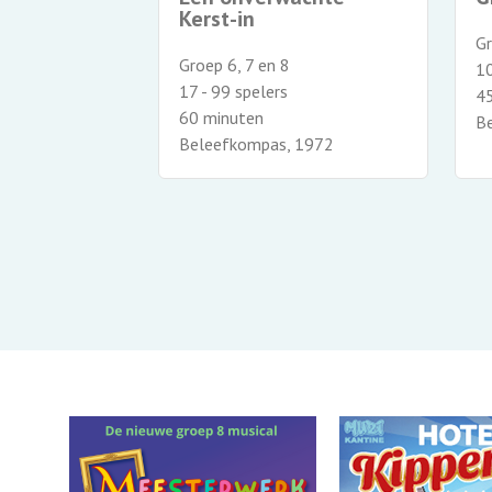
Kerst-in
Gr
Groep 6, 7 en 8
10
17 - 99 spelers
4
60 minuten
B
Beleefkompas, 1972