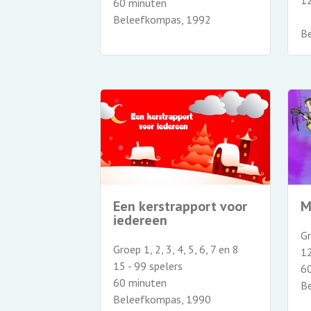
12
60 minuten
Beleefkompas, 1992
B
Een kerstrapport voor
M
iedereen
Gr
Groep 1, 2, 3, 4, 5, 6, 7 en 8
12
15 - 99 spelers
6
60 minuten
B
Beleefkompas, 1990