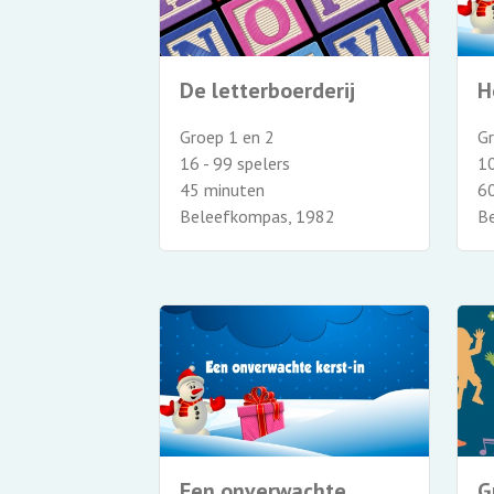
De letterboerderij
H
Groep 1 en 2
Gr
16 - 99 spelers
10
45 minuten
6
Beleefkompas, 1982
B
Een onverwachte
G