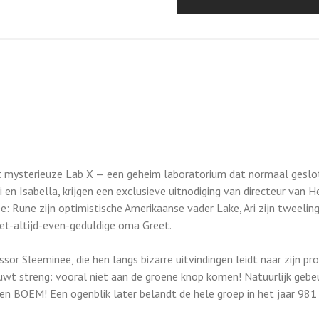
t mysterieuze Lab X — een geheim laboratorium dat normaal geslot
i en Isabella, krijgen een exclusieve uitnodiging van directeur van H
 Rune zijn optimistische Amerikaanse vader Lake, Ari zijn tweeling
iet-altijd-even-geduldige oma Greet.
or Sleeminee, die hen langs bizarre uitvindingen leidt naar zijn pr
wt streng: vooral niet aan de groene knop komen! Natuurlijk gebeu
 BOEM! Een ogenblik later belandt de hele groep in het jaar 981 