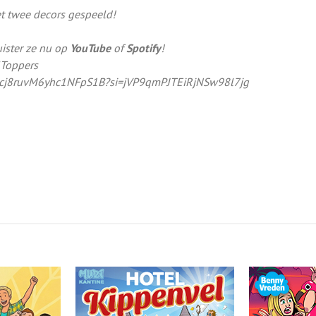
t twee decors gespeeld!
uister ze nu op
YouTube
of
Spotify
!
Toppers
49fUcj8ruvM6yhc1NFpS1B?si=jVP9qmPJTEiRjNSw98l7jg