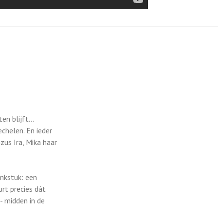
en blijft…
echelen. En ieder
zus Ira, Mika haar
onkstuk: een
rt precies dát
- midden in de