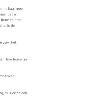
 neemt haar mee
maar dat is
a, Rune en oma
ella én de
e plek: het
nen, hoe leuker ze
 misschien
ng, muziek en een