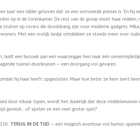
e en laat een ridder geloven dat ze een ontvoerde prinses is. En hij
 pardon op in de torenkamer. De rest van de groep moet haar redden, 
Ira stuiten op rovers die doodsbang zijn voor moderne gadgets. Mik
woners. Met een vrolijk liedje ontdekken ze steeds meer over Isab
, leidt een bezoek aan een waarzegger hen naar één onvermijdelijk
agende tunnel doorkruisen — een doorgang vol gevaren.
, omdat hij haar heeft opgesloten. Maar hoe beter ze hem leert ken
dheid door elkaar lopen, wordt het duidelijk dat deze middeleeuwen
tijd gereisd… of spelen ze een veel groter spel?
2026:
TERUG IN DE TIJD
— een magisch avontuur vol humor, spanni