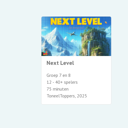
Next Level
Groep 7 en 8
12 - 40+ spelers
75 minuten
ToneelToppers, 2025