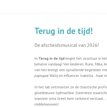
Terug in de tijd!
De afscheidsmusical van 2026!
In
Terug in de tijd
begint het avontuur in he
behalve vandaag! Vier kinderen, Rune, Mika, Ar
van hen brengt een opvallende begeleider mee:
papegaai Wally en influencer Isabella… haar n
In het lab ontmoeten ze de chaotische profess
gloednieuwe tijdmachine. Sleeminee waarschu
wanneer oma Greet hem verkeerd verstaat… en
middeleeuwen!