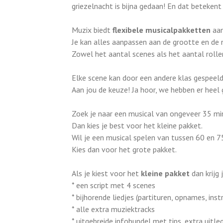
griezelnacht is bijna gedaan! En dat betekent 
Muzix biedt
flexibele musicalpakketten
aan
Je kan alles aanpassen aan de grootte en de
Zowel het aantal scenes als het aantal rollen
Elke scene kan door een andere klas gespeeld
Aan jou de keuze! Ja hoor, we hebben er heel
Zoek je naar een musical van ongeveer 35 m
Dan kies je best voor het kleine pakket.
Wil je een musical spelen van tussen 60 en 
Kies dan voor het grote pakket.
Als je kiest voor het
kleine pakket
dan krijg j
* een script met 4 scenes
* bijhorende liedjes (partituren, opnames, ins
* alle extra muziektracks
* uitgebreide infobundel met tips, extra uitleg