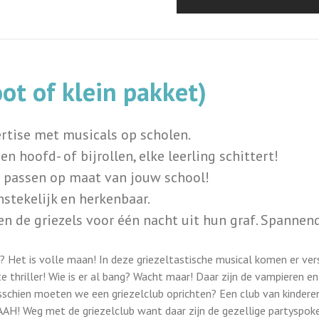
t of klein pakket)
rtise met musicals op scholen.
n hoofd- of bijrollen, elke leerling schittert!
te passen op maat van jouw school!
nstekelijk en herkenbaar.
de griezels voor één nacht uit hun graf. Spannen
? Het is volle maan! In deze griezeltastische musical komen er vers
thriller! Wie is er al bang? Wacht maar! Daar zijn de vampieren en 
sschien moeten we een griezelclub oprichten? Een club van kindere
H! Weg met de griezelclub want daar zijn de gezellige partyspoke