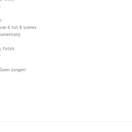
e
e:
e van 6 tot 8 scenes
trumentals)
, foto's
e
 Geen zorgen!