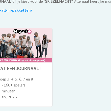
RNAAL’
of je kiest voor de
‘GRIEZELNACHT’.
Allemaal heerlijke musi
all-in-pakketten/
AT EEN JOURNAAL!
oep 3, 4, 5, 6, 7 en 8
 - 160+ spelers
5 minuten
uzix, 2026