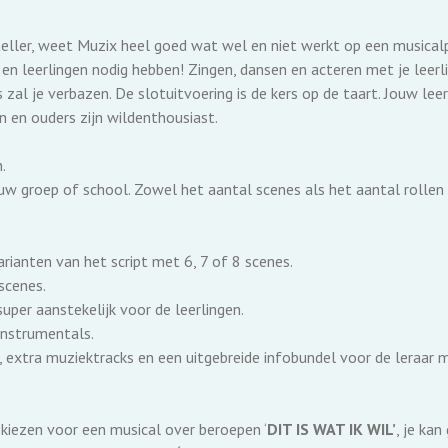
teller, weet Muzix heel goed wat wel en niet werkt op een musical
n leerlingen nodig hebben! Zingen, dansen en acteren met je leerlin
s zal je verbazen. De slotuitvoering is de kers op de taart. Jouw leer
 en ouders zijn wildenthousiast.
.
uw groep of school. Zowel het aantal scenes als het aantal rollen p
varianten van het script met 6, 7 of 8 scenes.
 scenes.
super aanstekelijk voor de leerlingen.
 instrumentals.
, extra muziektracks en een uitgebreide infobundel voor de leraar met
 kiezen voor een musical over beroepen ‘
DIT IS WAT IK WIL’
, je ka