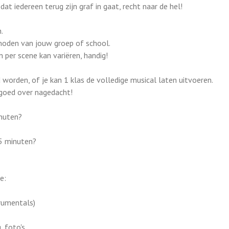
dat iedereen terug zijn graf in gaat, recht naar de hel!
.
 noden van jouw groep of school.
 per scene kan variëren, handig!
 worden, of je kan 1 klas de volledige musical laten uitvoeren.
 goed over nagedacht!
inuten?
75 minuten?
e:
trumentals)
, foto's