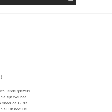
d!
chillende griezels
die zijn wel heel
n onder de 12 die
n al. Oh nee! De